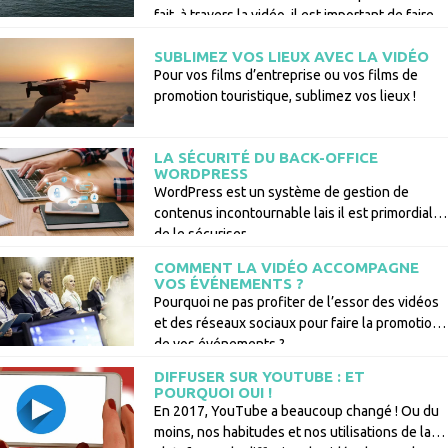
fait, à travers la vidéo, il est important de faire
vivre une expérience et ressentir des émotions
SUBLIMEZ VOS LIEUX AVEC LA VIDÉO
aux spectateurs.
Pour vos films d’entreprise ou vos films de
promotion touristique, sublimez vos lieux !
LA SÉCURITÉ DU BACK-OFFICE
WORDPRESS
WordPress est un système de gestion de
contenus incontournable lais il est primordial
de le sécuriser.
COMMENT LA VIDÉO ACCOMPAGNE
VOS ÉVÉNEMENTS ?
Pourquoi ne pas profiter de l’essor des vidéos
et des réseaux sociaux pour faire la promotion
de vos événements ?
DIFFUSER SUR YOUTUBE : ET
POURQUOI OUI !
En 2017, YouTube a beaucoup changé ! Ou du
moins, nos habitudes et nos utilisations de la