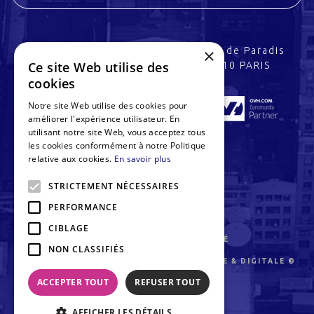
3 rue Charles Peguy
32 rue de Paradis
×
Ce site Web utilise des
67200 STRASBOURG
75010 PARIS
cookies
Notre site Web utilise des cookies pour
améliorer l'expérience utilisateur. En
utilisant notre site Web, vous acceptez tous
les cookies conformément à notre Politique
relative aux cookies.
En savoir plus
STRICTEMENT NÉCESSAIRES
PERFORMANCE
MENTIONS LÉGALES
CIBLAGE
CHARTE DE CONFIDENTIALITÉ
NON CLASSIFIÉS
PULSEMEDIA, PRODUCTION AUDIOVISUELLE & DIGITALE ©
2026
ACCEPTER TOUT
REFUSER TOUT
UNE RÉALISATION
AFFICHER LES DÉTAILS