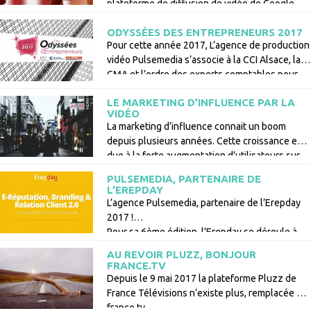
plateforme de diffusion de vidéo de Google
ont changé. Tout change et vous n’avez plus
ODYSSÉES DES ENTREPRENEURS 2017
d’excuses pour ne pas communiquer … en
Pour cette année 2017, L’agence de production
vidéo !
vidéo Pulsemedia s’associe à la CCI Alsace, la
CMA et l’ordre des experts comptables pour
accompagner les plus beaux projets
LE MARKETING D’INFLUENCE PAR LA
d’entreprise de l’année.
VIDÉO
La marketing d’influence connait un boom
depuis plusieurs années. Cette croissance est
due à la forte augmentation d’utilisateurs sur
les réseaux communautaires comme Instagram
PULSEMEDIA, PARTENAIRE DE
ou YouTube.
L’EREPDAY
L’agence Pulsemedia, partenaire de l’Erepday
2017 !
Pour sa 6ème édition, l’Erepday se déroule à
Strasbourg à l’ISEG, l’école des experts de la
AU REVOIR PLUZZ, BONJOUR
communication et du marketing
FRANCE.TV
strasbourgeoise.
Depuis le 9 mai 2017 la plateforme Pluzz de
France Télévisions n’existe plus, remplacée par
france.tv.