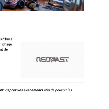
rd’hui à
ffichage
ent de
,
net
.
Captez vos événements
afin de pouvoir les