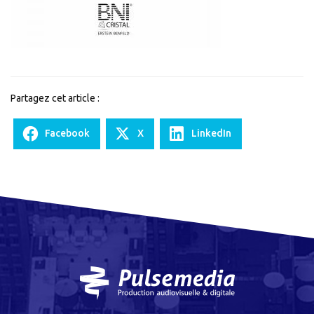
|
Directeur
du
Groupe
BNI
Cristal
Partagez cet article :
Erstein
Facebook
X
LinkedIn