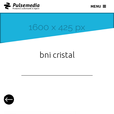
MENU
bni cristal
«
Patrick
METZGER