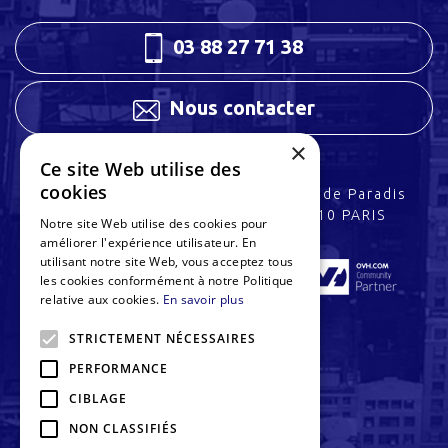
03 88 27 71 38
Nous contacter
×
Ce site Web utilise des
cookies
3 rue Charles Peguy
32 rue de Paradis
67200 STRASBOURG
75010 PARIS
Notre site Web utilise des cookies pour
améliorer l'expérience utilisateur. En
utilisant notre site Web, vous acceptez tous
les cookies conformément à notre Politique
relative aux cookies.
En savoir plus
STRICTEMENT NÉCESSAIRES
PERFORMANCE
CIBLAGE
NON CLASSIFIÉS
MENTIONS LÉGALES