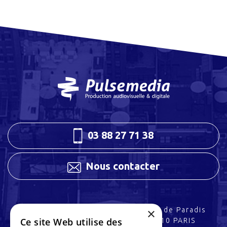
03 88 27 71 38
Nous contacter
×
3 rue Charles Peguy
32 rue de Paradis
Ce site Web utilise des
67200 STRASBOURG
75010 PARIS