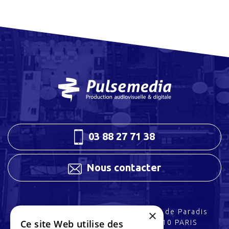
03 88 27 71 38
Nous contacter
×
3 rue Charles Peguy
32 rue de Paradis
Ce site Web utilise des
67200 STRASBOURG
75010 PARIS