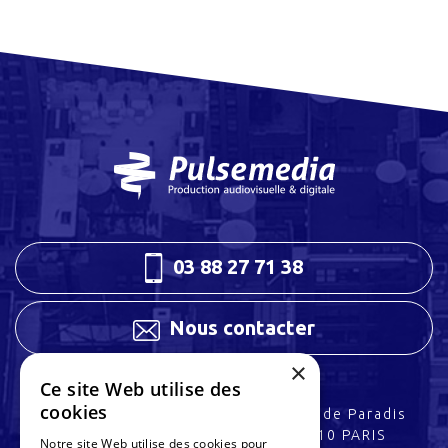
03 88 27 71 38
Nous contacter
×
Ce site Web utilise des
cookies
3 rue Charles Peguy
32 rue de Paradis
67200 STRASBOURG
75010 PARIS
Notre site Web utilise des cookies pour