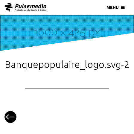
MENU
Banquepopulaire_logo.svg-2
«
Biogroup
LCD