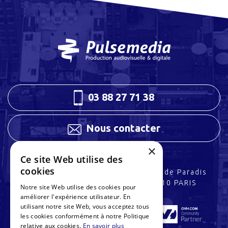
03 88 27 71 38
Nous contacter
×
Ce site Web utilise des
cookies
3 rue Charles Peguy
32 rue de Paradis
67200 STRASBOURG
75010 PARIS
Notre site Web utilise des cookies pour
améliorer l'expérience utilisateur. En
utilisant notre site Web, vous acceptez tous
les cookies conformément à notre Politique
relative aux cookies.
En savoir plus