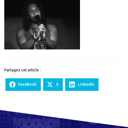
–
Cover
/
Bo*
Johnson
Partagez cet article :
Facebook
X
LinkedIn