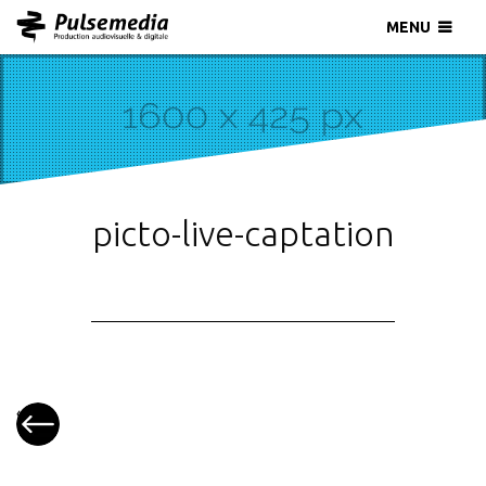
MENU
picto-live-captation
«
Live
TV,