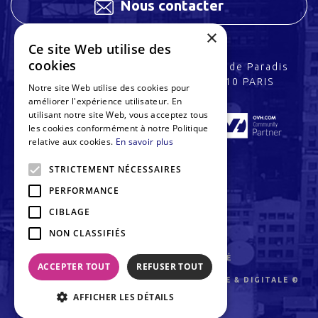
Nous contacter
×
Ce site Web utilise des
cookies
3 rue Charles Peguy
32 rue de Paradis
67200 STRASBOURG
75010 PARIS
Notre site Web utilise des cookies pour
améliorer l'expérience utilisateur. En
utilisant notre site Web, vous acceptez tous
les cookies conformément à notre Politique
relative aux cookies.
En savoir plus
STRICTEMENT NÉCESSAIRES
PERFORMANCE
CIBLAGE
NON CLASSIFIÉS
MENTIONS LÉGALES
CHARTE DE CONFIDENTIALITÉ
ACCEPTER TOUT
REFUSER TOUT
PULSEMEDIA, PRODUCTION AUDIOVISUELLE & DIGITALE ©
AFFICHER LES DÉTAILS
2026
UNE RÉALISATION