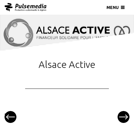
MENU
Alsace Active
«
Eurofins
Suez
»